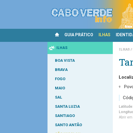
GUIA PRÁTICO
ILHAS
IDENTI
ILHAS
ILHAS
Tar
BOA VISTA
BRAVA
Locali
FOGO
Pov
MAIO
Códi
SAL
SANTA LUZIA
Latitude
Longitu
SANTIAGO
Abrir e
SANTO ANTÃO