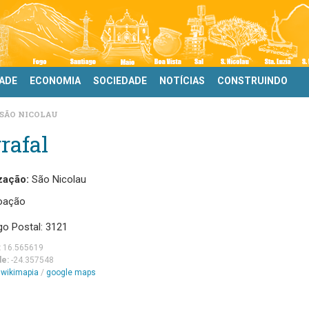
DADE
ECONOMIA
SOCIEDADE
NOTÍCIAS
CONSTRUINDO
SÃO NICOLAU
rafal
zação:
São Nicolau
oação
go Postal: 3121
:
16.565619
de:
-24.357548
m
wikimapia
/
google maps