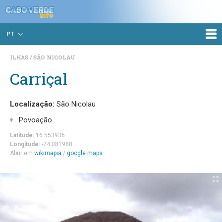
PT
ILHAS
SÃO NICOLAU
Carriçal
Localização:
São Nicolau
Povoação
Latitude:
16.553936
Longitude:
-24.081988
Abrir em
wikimapia
/
google maps