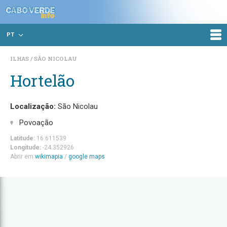
PT
ILHAS
SÃO NICOLAU
Hortelão
Localização:
São Nicolau
Povoação
Latitude:
16.611539
Longitude:
-24.352926
Abrir em
wikimapia
/
google maps