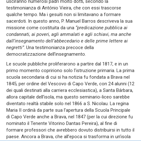
usciranno numerosi padri molto dotti, secondo la
testimonianza di António Vieira, che con essi trascorse
qualche tempo. Ma i gesuiti non si limitavano a formare
sacerdoti. In questo anno, P. Manuel Barros descriveva la sua
missione come costituita da una
“predicazione pubblica ai
condannati, ai poveri, agli ammalati e agli schiavi, ma anche
dall’insegnamento dell’abbecedario e delle prime lettere ai
negretti”
. Una testimonianza precoce della
democratizzazione dell’insegnamento.
Le scuole pubbliche proliferarono a partire dal 1817, e in un
primo momento copririono solo l’istruzione primaria. La prima
scuola secondaria di cui si ha notizia fu fondata a Brava nel
1845, per ordine del Vescovo di Capo Verde, con 24 alunni (12
dei quali destinati alla carriera ecclesiastica), a Santa Bárbara,
allora capitale dell’isola, ma questo seminario-liceo sarebbe
diventato realtà stabile solo nel 1866 a S. Nicolau. La regina
Maria II ordinà da parte sua l’apertura della Scuola Principale
di Capo Verde anche a Brava, nel 1847 (per la cui direzione fu
nominato il Tenente Vitorino Dantas Pereira), al fine di
formare professori che avrebbero dovuto distribuirsi in tutto il
paese. Ancora a Brava, che all’epoca si trasforma in un’isola