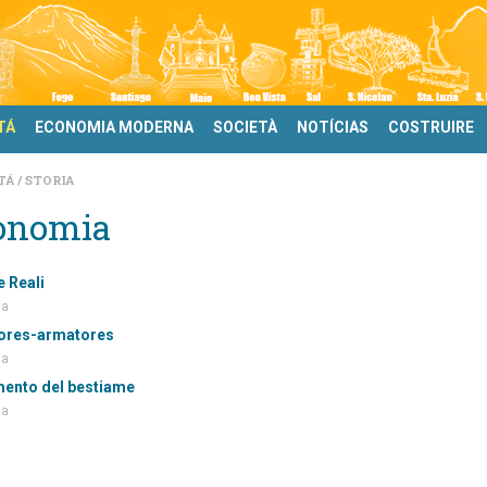
TÁ
ECONOMIA MODERNA
SOCIETÀ
NOTÍCIAS
COSTRUIRE
TÁ
STORIA
onomia
e Reali
ia
ores-armatores
ia
mento del bestiame
ia