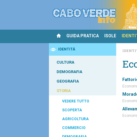
GUIDA PRATICA
ISOLE
IDENTI
IDENTITÁ
IDENTI
Ec
CULTURA
DEMOGRAFIA
Fattori
GEOGRAFIA
Econom
STORIA
Morad
Econom
VEDERE TUTTO
Alleva
SCOPERTA
Econom
AGRICOLTURA
COMMERCIO
DEMOGRAFIA