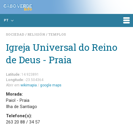
PT
SOCIEDAD
RELIGIÓN
TEMPLOS
Igreja Universal do Reino
de Deus - Praia
Latitude:
14.923891
Longitude:
-23.504364
Abrir em
wikimapia
/
google maps
Morada:
Paiol - Praia
Ilha de Santiago
Telefone(s):
263 20 88 / 34 57