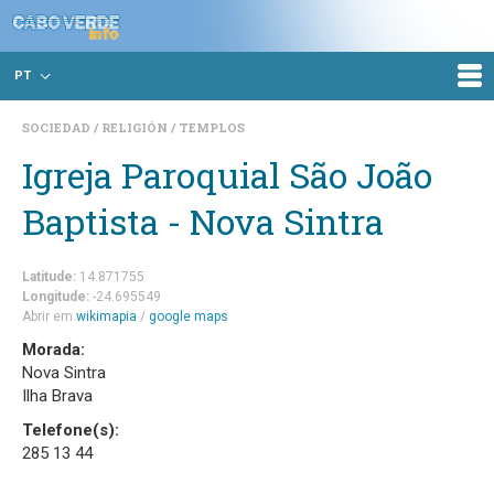
PT
SOCIEDAD
RELIGIÓN
TEMPLOS
Igreja Paroquial São João
Baptista - Nova Sintra
Latitude:
14.871755
Longitude:
-24.695549
Abrir em
wikimapia
/
google maps
Morada:
Nova Sintra
Ilha Brava
Telefone(s):
285 13 44