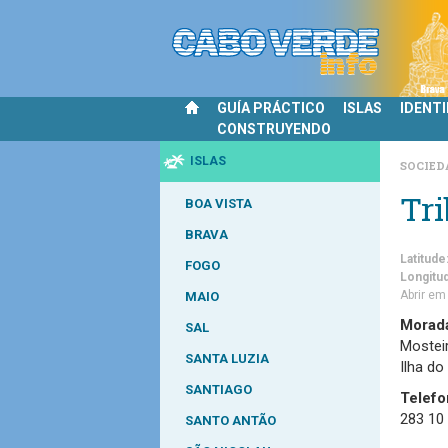
GUÍA PRÁCTICO
ISLAS
IDENT
CONSTRUYENDO
ISLAS
SOCIE
Tri
BOA VISTA
BRAVA
Latitude
FOGO
Longitu
Abrir e
MAIO
Morad
SAL
Mostei
SANTA LUZIA
Ilha do
SANTIAGO
Telefo
283 10
SANTO ANTÃO