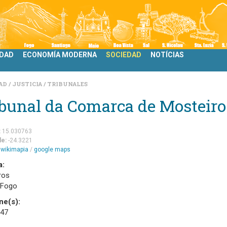
IDAD
ECONOMÍA MODERNA
SOCIEDAD
NOTÍCIAS
DAD
JUSTICIA
TRIBUNALES
bunal da Comarca de Mosteiro
:
15.030763
de:
-24.3221
m
wikimapia
/
google maps
a:
ros
 Fogo
ne(s):
 47