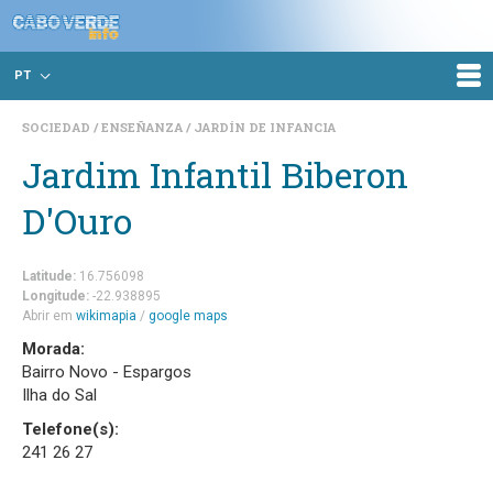
PT
SOCIEDAD
ENSEÑANZA
JARDÍN DE INFANCIA
Jardim Infantil Biberon
D'Ouro
Latitude:
16.756098
Longitude:
-22.938895
Abrir em
wikimapia
/
google maps
Morada:
Bairro Novo - Espargos
Ilha do Sal
Telefone(s):
241 26 27