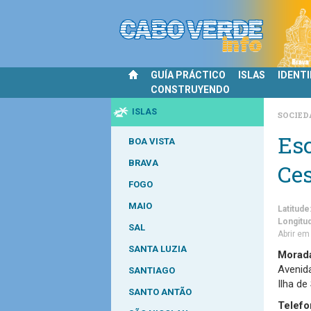
GUÍA PRÁCTICO
ISLAS
IDENT
CONSTRUYENDO
ISLAS
SOCIE
Esc
BOA VISTA
BRAVA
Ce
FOGO
MAIO
Latitude
Longitu
SAL
Abrir e
SANTA LUZIA
Morad
Avenid
SANTIAGO
Ilha de
SANTO ANTÃO
Telefo