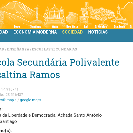
IDAD
ECONOMÍA MODERNA
SOCIEDAD
NOTÍCIAS
DAD
ENSEÑANZA
ESCUELAS SECUNDARIAS
ola Secundária Polivalente
saltina Ramos
:
14.910741
de:
-23.516437
m
wikimapia
/
google maps
a:
a da Liberdade e Democracia, Achada Santo António
 Santiago
ne(s):