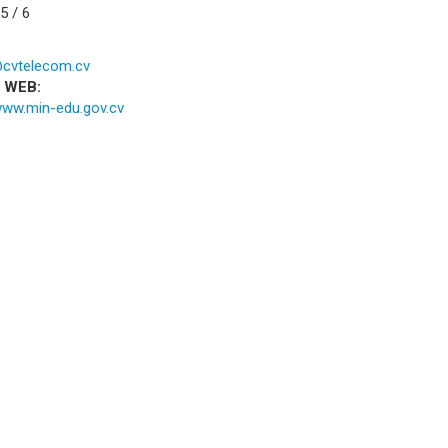
5 / 6
cvtelecom.cv
a WEB:
/www.min-edu.gov.cv