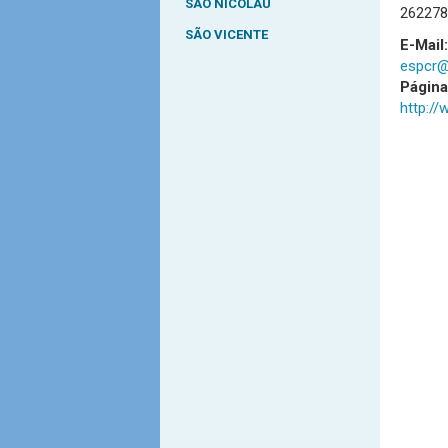
SÃO NICOLAU
262278
SÃO VICENTE
E-Mail:
espcr@
Págin
http:/