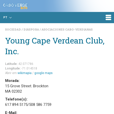
PT
SOCIEDAD
DIÁSPORA
ASOCIACIONES CABO-VERDIANAS
Young Cape Verdean Club,
Inc.
Latitude:
42.071786
Longitude:
-71.014518
Abrir em
wikimapia
/
google maps
Morada:
15 Grove Street. Brockton
MA 02302
Telefone(s):
617 894 5175/508 586 7759
E-Mail: