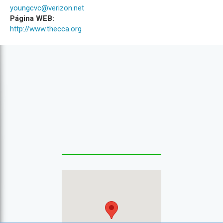
youngcvc@verizon.net
Página WEB:
http://www.thecca.org