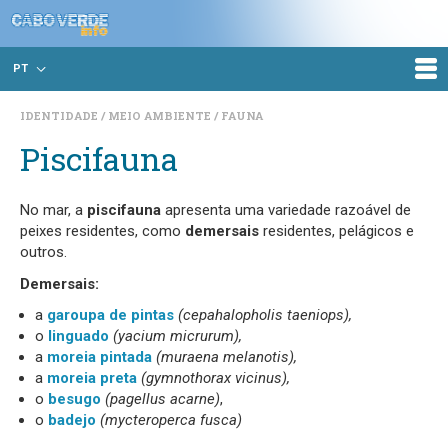
PT
IDENTIDADE
MEIO AMBIENTE
FAUNA
Piscifauna
No mar, a
piscifauna
apresenta uma variedade razoável de
peixes residentes, como
demersais
residentes, pelágicos e
outros.
Demersais:
a
garoupa de pintas
(cepahalopholis taeniops),
o
linguado
(yacium micrurum),
a
moreia pintada
(muraena melanotis),
a
moreia preta
(gymnothorax vicinus),
o
besugo
(pagellus acarne)
,
o
badejo
(mycteroperca fusca)