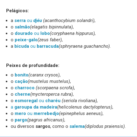
Pelágicos:
a
serra
ou
djéu
(acanthocybium solandri)
,
o
salmão
(elagatis bipinnulata)
,
o
dourado
ou
lobo
(coryphaena hippurus),
o
peixe-galo
(zeus faber)
,
a
bicuda
ou
barracuda
(sphryraena guachancho).
Peixes de profundidade:
o
bonito
(caranx crysos)
,
o
cação
(mustelus mustelus)
,
o
charroco
(scorpaena scrofa)
,
o
cherne
(mycteroperca rubra)
,
o
esmoregal
ou
charéu
(seriola rivoliana),
a
garoupa da madeira
(helicolenus dactylopterus)
,
o
mero
ou
merrebedjo
(epinephelus aeneus)
,
o
pargo
(pagrus africanus)
,
ou diversos
sargos
, como o
salema
(diplodus praiensis).