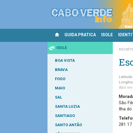
GUIDA PRATICA
ISOLE
IDENTI
ISOLE
SOCIET
Esc
BOA VISTA
BRAVA
Latitude
FOGO
Longitu
Abrir e
MAIO
Morad
SAL
São Fil
SANTA LUZIA
Ilha do
SANTIAGO
Telefo
281 17
SANTO ANTÃO