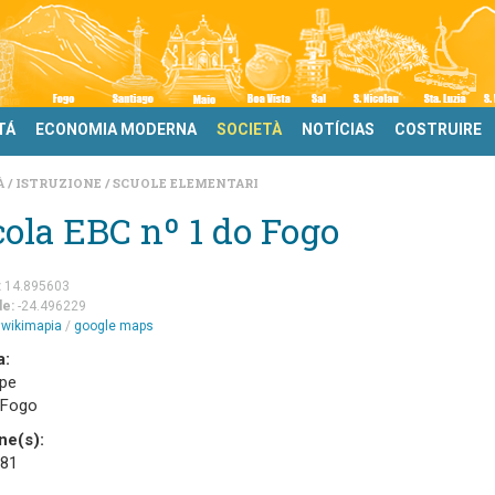
TÁ
ECONOMIA MODERNA
SOCIETÀ
NOTÍCIAS
COSTRUIRE
À
ISTRUZIONE
SCUOLE ELEMENTARI
ola EBC nº 1 do Fogo
:
14.895603
de:
-24.496229
m
wikimapia
/
google maps
a:
ipe
 Fogo
ne(s):
 81