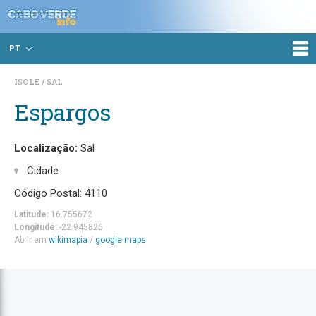
PT
ISOLE
SAL
Espargos
Localização:
Sal
Cidade
Código Postal: 4110
Latitude:
16.755672
Longitude:
-22.945826
Abrir em
wikimapia
/
google maps