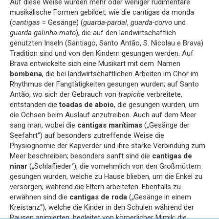
Auf diese Weise wurden mehr oder weniger rudimentäre
musikalische Formen gebildet, wie die cantigas da monda
(
cantigas
= Gesänge) (
guarda-pardal
,
guarda-corvo
und
guarda galinha-mato
), die auf den landwirtschaftlich
genutzten Inseln (Santiago, Santo Antão, S. Nicolau e Brava)
Tradition sind und von den Kindern gesungen werden. Auf
Brava entwickelte sich eine Musikart mit dem Namen
bombena
, die bei landwirtschaftlichen Arbeiten im Chor im
Rhythmus der Fangtätigkeiten gesungen wurden; auf Santo
Antão, wo sich der Gebrauch von
trapiche
verbreitete,
entstanden die
toadas de aboio
, die gesungen wurden, um
die Ochsen beim Auslauf anzutreiben. Auch auf dem Meer
sang man, wobei die
cantigas marítimas
(„Gesänge der
Seefahrt“) auf besonders zutreffende Weise die
Physiognomie der Kapverder und ihre starke Verbindung zum
Meer beschreiben; besonders sanft sind die
cantigas de
ninar
(„Schlaflieder“), die vornehmlich von den Großmüttern
gesungen wurden, welche zu Hause blieben, um die Enkel zu
versorgen, während die Eltern arbeiteten. Ebenfalls zu
erwähnen sind die
cantigas de roda
(„Gesänge in einem
Kreistanz“), welche die Kinder in den Schulen während der
Pausen animierten, begleitet von körperlicher Mimik; die