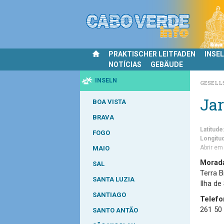
PRAKTISCHER LEITFADEN
INSE
NOTÍCIAS
GEBÄUDE
INSELN
GESEL
Jar
BOA VISTA
BRAVA
Latitude
FOGO
Longitu
Abrir e
MAIO
Morad
SAL
Terra B
SANTA LUZIA
Ilha de
SANTIAGO
Telefo
261 50
SANTO ANTÃO