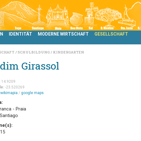
LN
IDENTITÄT
MODERNE WIRTSCHAFT
GESELLSCHAFT
LSCHAFT
SCHULBILDUNG
KINDERGARTEN
dim Girassol
:
14.9209
de:
-23.520269
m
wikimapia
/
google maps
a:
ranca - Praia
 Santiago
ne(s):
 15