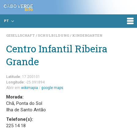
PT
GESELLSCHAFT
SCHULBILDUNG
KINDERGARTEN
Centro Infantil Ribeira
Grande
Latitude:
17.200101
Longitude:
-25.091894
Abrir em
wikimapia
/
google maps
Morada:
Chã, Ponta do Sol
Ilha de Santo Antão
Telefone(s):
225 14 18