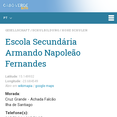
PT
GESELLSCHAFT
SCHULBILDUNG
HOHE SCHULEN
Escola Secundária
Armando Napoleão
Fernandes
Latitude:
15.149932
Longitude:
-23.684549
Abrir em
wikimapia
/
google maps
Morada:
Cruz Grande - Achada Falcão
Ilha de Santiago
Telefone(s):