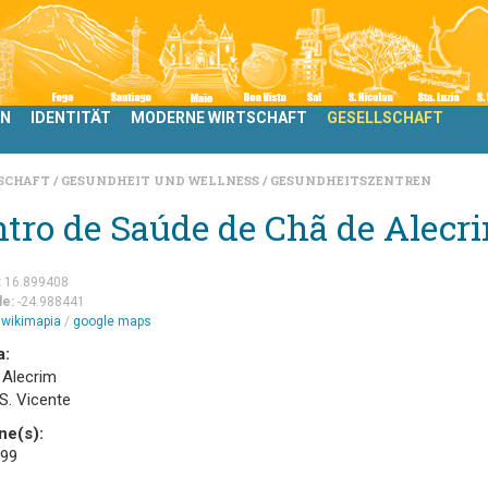
LN
IDENTITÄT
MODERNE WIRTSCHAFT
GESELLSCHAFT
LSCHAFT
GESUNDHEIT UND WELLNESS
GESUNDHEITSZENTREN
tro de Saúde de Chã de Alecr
:
16.899408
de:
-24.988441
m
wikimapia
/
google maps
a:
 Alecrim
 S. Vicente
ne(s):
 99