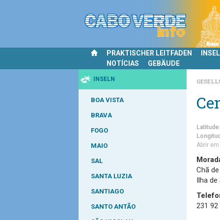
PRAKTISCHER LEITFADEN
INSE
NOTÍCIAS
GEBÄUDE
INSELN
GESEL
Cen
BOA VISTA
BRAVA
Latitude
FOGO
Longitu
Abrir e
MAIO
Morad
SAL
Chã de
SANTA LUZIA
Ilha de
SANTIAGO
Telefo
231 92
SANTO ANTÃO