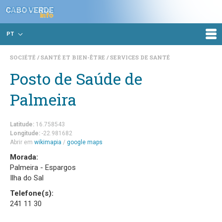
PT
SOCIÉTÉ
SANTÉ ET BIEN-ÊTRE
SERVICES DE SANTÉ
Posto de Saúde de
Palmeira
Latitude:
16.758543
Longitude:
-22.981682
Abrir em
wikimapia
/
google maps
Morada:
Palmeira - Espargos
Ilha do Sal
Telefone(s):
241 11 30