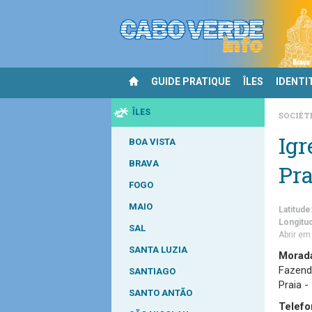
GUIDE PRATIQUE
ÎLES
IDENTI
ÎLES
SOCIÉT
Igr
BOA VISTA
BRAVA
Pra
FOGO
MAIO
Latitude
Longitu
SAL
Abrir e
SANTA LUZIA
Morad
Fazend
SANTIAGO
Praia -
SANTO ANTÃO
Telefo