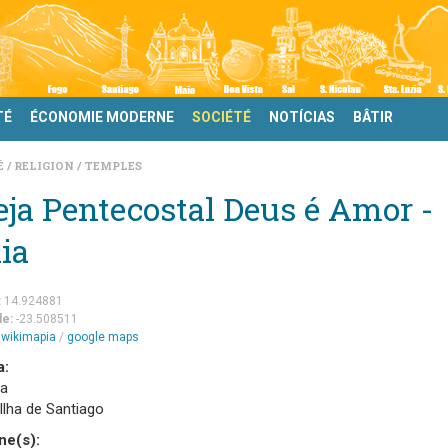
TÉ
ÉCONOMIE MODERNE
SOCIÉTÉ
NOTÍCIAS
BÂTIR
É
RELIGION
TEMPLES
eja Pentecostal Deus é Amor -
ia
:
14.924881
de:
-23.508511
m
wikimapia
/
google maps
a:
a
 Ilha de Santiago
ne(s):