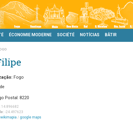
TÉ
ÉCONOMIE MODERNE
SOCIÉTÉ
NOTÍCIAS
BÂTIR
OGO
Filipe
zação:
Fogo
de
go Postal: 8220
:
14.896682
de:
-24.497623
m
wikimapia
/
google maps