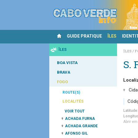
GUIDE PRATIQUE
ÎLES
IDENTI
ÎLES
ÎLES
F
S. 
BOA VISTA
BRAVA
Locali
FOGO
Cida
ROUTE(S)
Códi
LOCALITÉS
Latitude
VOIR TOUT
Longitu
ACHADA FURNA
Abrir e
ACHADA GRANDE
AFONSO GIL