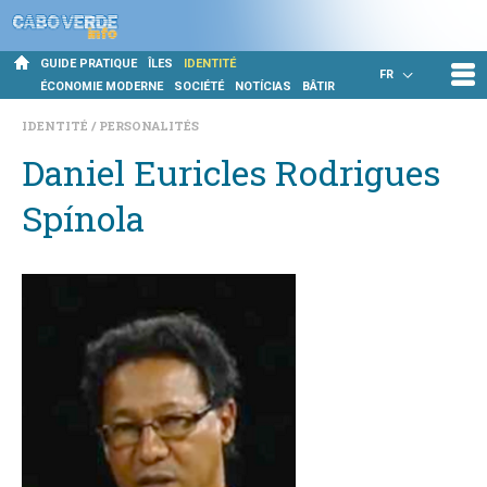
GUIDE PRATIQUE
ÎLES
IDENTITÉ
FR
ÉCONOMIE MODERNE
SOCIÉTÉ
NOTÍCIAS
BÂTIR
IDENTITÉ
PERSONALITÉS
Daniel Euricles Rodrigues
Spínola