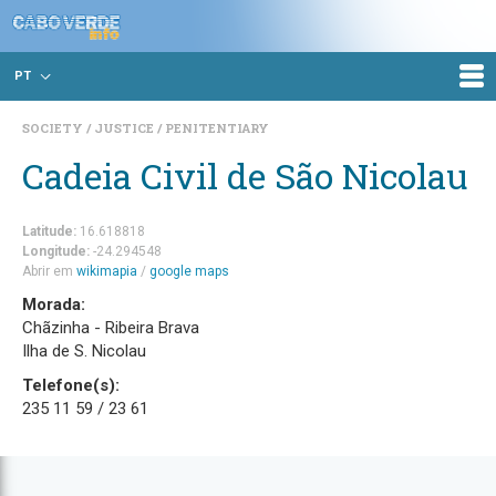
PT
SOCIETY
JUSTICE
PENITENTIARY
Cadeia Civil de São Nicolau
Latitude:
16.618818
Longitude:
-24.294548
Abrir em
wikimapia
/
google maps
Morada:
Chãzinha - Ribeira Brava
Ilha de S. Nicolau
Telefone(s):
235 11 59 / 23 61