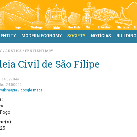
DENTITY
MODERN ECONOMY
SOCIETY
NOTÍCIAS
BUILDING
TY
JUSTICE
PENITENTIARY
eia Civil de São Filipe
:
14.897044
de:
-24.50022
m
wikimapia
/
google maps
a:
ipe
 Fogo
ne(s):
 25