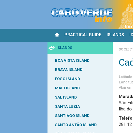
PRACTICAL GUIDE
ISLANDS
I
ISLANDS
SOCIE
Cad
BOA VISTA ISLAND
BRAVA ISLAND
Latitude
FOGO ISLAND
Longitu
Abrir e
MAIO ISLAND
Morad
SAL ISLAND
São Fil
SANTA LUZIA
Ilha do
SANTIAGO ISLAND
Telefo
281 12
SANTO ANTÃO ISLAND