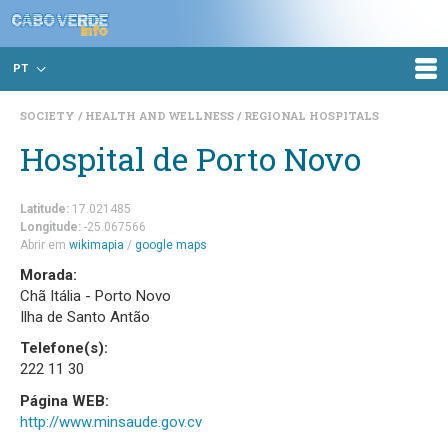
PT
SOCIETY
HEALTH AND WELLNESS
REGIONAL HOSPITALS
Hospital de Porto Novo
Latitude:
17.021485
Longitude:
-25.067566
Abrir em
wikimapia
/
google maps
Morada:
Chã Itália - Porto Novo
Ilha de Santo Antão
Telefone(s):
222 11 30
Página WEB:
http://www.minsaude.gov.cv