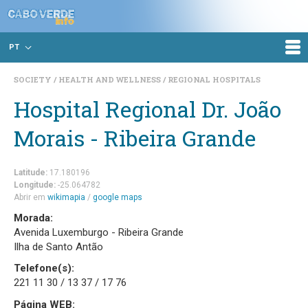
PT
SOCIETY
HEALTH AND WELLNESS
REGIONAL HOSPITALS
Hospital Regional Dr. João
Morais - Ribeira Grande
Latitude:
17.180196
Longitude:
-25.064782
Abrir em
wikimapia
/
google maps
Morada:
Avenida Luxemburgo - Ribeira Grande
Ilha de Santo Antão
Telefone(s):
221 11 30 / 13 37 / 17 76
Página WEB: