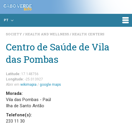
PT
SOCIETY
HEALTH AND WELLNESS
HEALTH CENTERS
Centro de Saúde de Vila
das Pombas
Latitude:
17.148756
Longitude:
-25.013927
Abrir em
wikimapia
/
google maps
Morada:
Vila das Pombas - Paúl
Ilha de Santo Antão
Telefone(s):
233 11 30