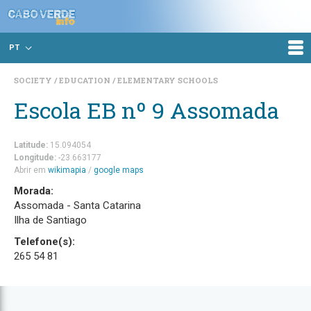
PT
SOCIETY
EDUCATION
ELEMENTARY SCHOOLS
Escola EB nº 9 Assomada
Latitude:
15.094054
Longitude:
-23.663177
Abrir em
wikimapia
/
google maps
Morada:
Assomada - Santa Catarina
Ilha de Santiago
Telefone(s):
265 54 81