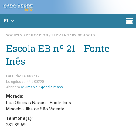
PT
SOCIETY
EDUCATION
ELEMENTARY SCHOOLS
Escola EB nº 21 - Fonte
Inês
Latitude:
16.889419
Longitude:
-24.980228
Abrir em
wikimapia
/
google maps
Morada:
Rua Oficinas Navais - Fonte Inês
Mindelo - Ilha de São Vicente
Telefone(s):
231 39 69