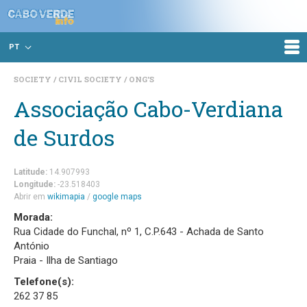
PT
SOCIETY
CIVIL SOCIETY
ONG'S
Associação Cabo-Verdiana
de Surdos
Latitude:
14.907993
Longitude:
-23.518403
Abrir em
wikimapia
/
google maps
Morada:
Rua Cidade do Funchal, nº 1, C.P.643 - Achada de Santo
António
Praia - Ilha de Santiago
Telefone(s):
262 37 85